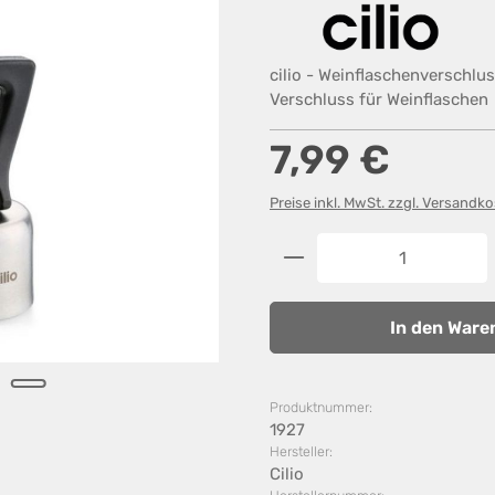
cilio - Weinflaschenverschlus
Verschluss für Weinflaschen
Regulärer Preis:
7,99 €
Preise inkl. MwSt. zzgl. Versandk
Produkt Anzahl: G
In den Ware
Produktnummer:
1927
Hersteller:
Cilio