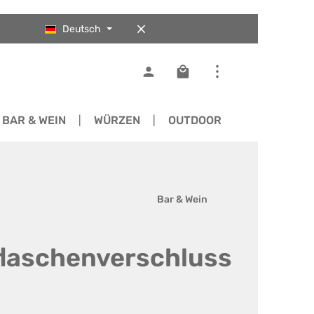
Deutsch
Warenkorb enthält 0 Pos
BAR & WEIN
WÜRZEN
OUTDOOR
ERSATZTEI
Bar & Wein
nflaschenverschluss