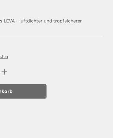
s LEVA - luftdichter und tropfsicherer
osten
ib den gewünschten Wert ein oder benutz
nkorb