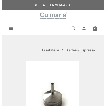
WELTWEITER VERSAND
Zum Hauptinhalt springen
Warenk
Ersatzteile
Kaffee & Espresso
Bildergalerie überspringen