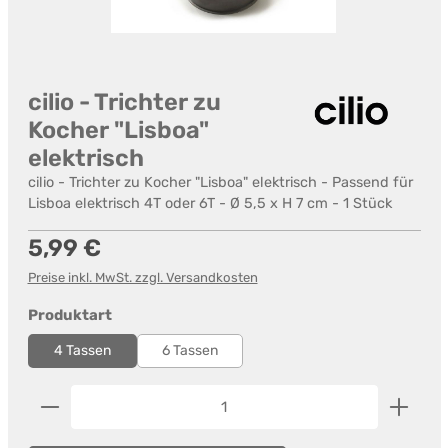
cilio - Trichter zu
Kocher "Lisboa"
elektrisch
cilio - Trichter zu Kocher "Lisboa" elektrisch - Passend für
Lisboa elektrisch 4T oder 6T - Ø 5,5 x H 7 cm - 1 Stück
Regulärer Preis:
5,99 €
Preise inkl. MwSt. zzgl. Versandkosten
auswählen
Produktart
4 Tassen
6 Tassen
Produkt Anzahl: Gib den gewünschten Wert ein od