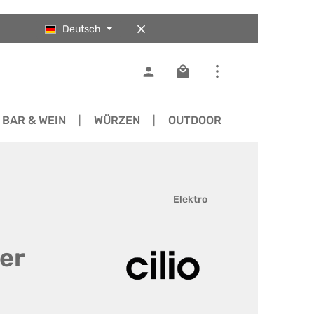
Deutsch
Warenkorb enthält 0 Pos
BAR & WEIN
WÜRZEN
OUTDOOR
ERSATZTEI
Elektro
ter