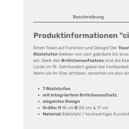
Beschreibung
Produktinformationen "ci
Einen Toast auf Funktion und Design! Der
Toas
Röststufen
bleiben von zart gebräunt bis kro
ein. Dank des
Brötchenaufsatzes
sind die Ex
Lords im 19. Jahrhundert gaben bei Festbanket
Wenn sie ihr Glas erhoben, sprachen sie also ei
7 Röststufen
mit integriertem Brötchenaufsatz
elegantes Design
Größe: H
18 cm
B
28 cm;
L
17 cm
Material:
Edelstahl / hochwertiger Kunstst