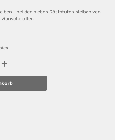
heiben - bei den sieben Röststufen bleiben von
e Wünsche offen.
osten
ib den gewünschten Wert ein oder benutz
nkorb