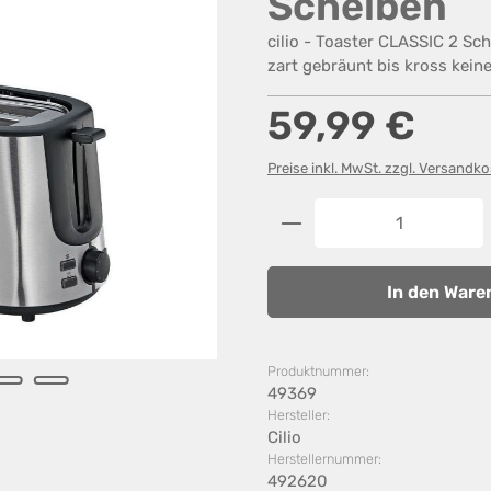
Scheiben
cilio - Toaster CLASSIC 2 Sc
zart gebräunt bis kross kein
Regulärer Preis:
59,99 €
Preise inkl. MwSt. zzgl. Versandk
Produkt Anzahl: G
In den Ware
Produktnummer:
49369
Hersteller:
Cilio
Herstellernummer:
492620