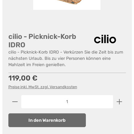
cilio - Picknick-Korb
IDRO
cilio - Picknick-Korb IDRO - Verkürzen Sie die Zeit bis zum
nächsten Urlaub. Bis zu vier Personen können eine
Mahlzeit im Freien genießen.
Regulärer Preis:
119,00 €
Preise inkl. MwSt. zzgl. Versandkosten
Produkt Anzahl: Gib den gewünschten Wert ein od
In den Warenkorb