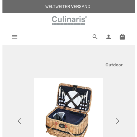
WELTWEITER VERSAND
Zum Hauptinhalt springen
Warenk
Outdoor
Bildergalerie überspringen