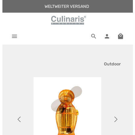
WELTWEITER VERSAND
Zum Hauptinhalt springen
Warenk
Outdoor
Bildergalerie überspringen