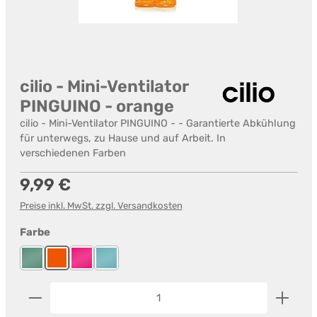
cilio - Mini-Ventilator
PINGUINO - orange
cilio - Mini-Ventilator PINGUINO - - Garantierte Abkühlung
für unterwegs, zu Hause und auf Arbeit. In
verschiedenen Farben
Regulärer Preis:
9,99 €
Preise inkl. MwSt. zzgl. Versandkosten
auswählen
Farbe
Grün
Orange
Pink
Türkis
Produkt Anzahl: Gib den gewünschten Wert ein od