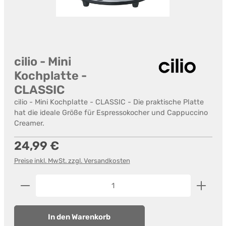
cilio - Mini
Kochplatte -
CLASSIC
cilio - Mini Kochplatte - CLASSIC - Die praktische Platte
hat die ideale Größe für Espressokocher und Cappuccino
Creamer.
Regulärer Preis:
24,99 €
Preise inkl. MwSt. zzgl. Versandkosten
Produkt Anzahl: Gib den gewünschten Wert ein od
In den Warenkorb