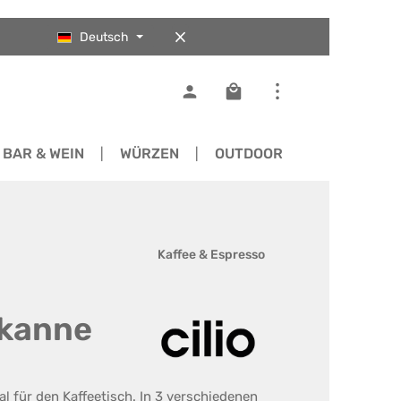
Deutsch
Warenkorb enthält 0 Pos
BAR & WEIN
WÜRZEN
OUTDOOR
ERSATZTEI
Kaffee & Espresso
chkanne
eal für den Kaffeetisch. In 3 verschiedenen