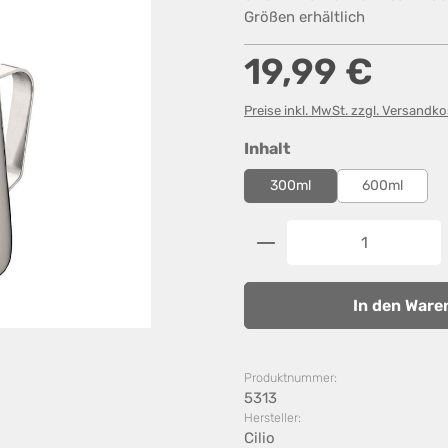
Größen erhältlich
Regulärer Preis:
19,99 €
Preise inkl. MwSt. zzgl. Versandk
auswählen
Inhalt
300ml
600ml
Produkt Anzahl: G
In den Ware
Produktnummer:
5313
Hersteller:
Cilio