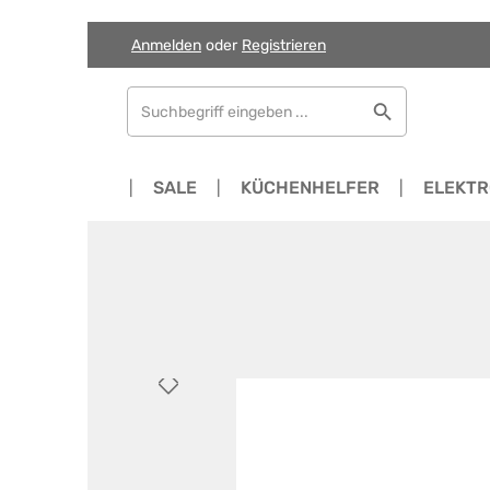
Anmelden
oder
Registrieren
Zum Hauptinhalt springen
Zur Suche springen
Zur Hauptnavigation springen
ME
NEWS
SALE
KÜCHENHELFER
ELEKT
Bildergalerie überspringen