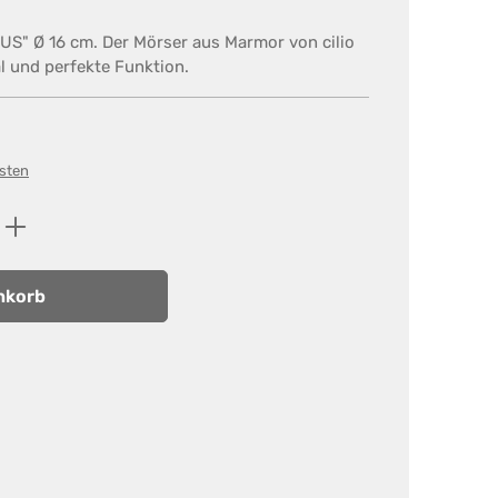
US" Ø 16 cm. Der Mörser aus Marmor von cilio
l und perfekte Funktion.
osten
ib den gewünschten Wert ein oder benutz
nkorb