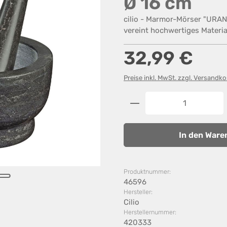
Ø 16 cm
cilio - Marmor-Mörser "URAN
vereint hochwertiges Materia
Regulärer Preis:
32,99 €
Preise inkl. MwSt. zzgl. Versandk
Produkt Anzahl: G
In den Ware
Produktnummer:
46596
Hersteller:
Cilio
Herstellernummer:
420333