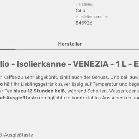
Hersteller:
Cilio
Herstellernummer:
543926
Hersteller
o - Isolierkanne - VENEZIA - 1 L - 
er Kaffee zu sehr abgekühlt, sinkt auch der Genuss. Und bei lau
io
hält Ihr Lieblingsgetränk zuverlässig auf Temperatur und begl
er Tee
bis zu 12 Stunden heiß
, während Schorlen, Wasser oder
nd-Ausgießtaste
ermöglicht ein komfortables Ausschenken und 
nd-Ausgießtaste