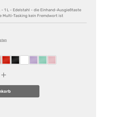
A - 1 L - Edelstahl - die Einhand-Ausgießtaste
e Multi-Tasking kein Fremdwort ist
osten
u
oségold
Rot
Schwarz matt
Weiß
flieder matt
mint matt
rosa matt
ib den gewünschten Wert ein oder benutz
nkorb