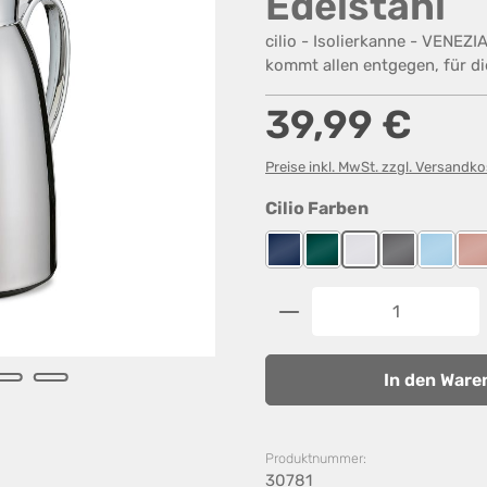
Edelstahl
cilio - Isolierkanne - VENEZI
kommt allen entgegen, für di
Regulärer Preis:
39,99 €
Preise inkl. MwSt. zzgl. Versandk
auswählen
Cilio Farben
Blau
Dunkelgrün Matt
Edelstahl
Grau
Hellbla
R
Produkt Anzahl: G
In den Ware
Produktnummer:
30781