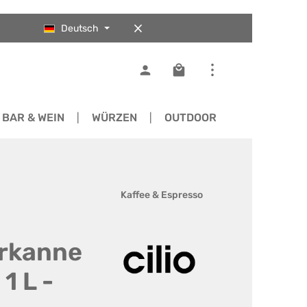
Deutsch
Warenkorb enthält 0 Pos
BAR & WEIN
WÜRZEN
OUTDOOR
ERSATZTEI
Kaffee & Espresso
ierkanne
1 L -