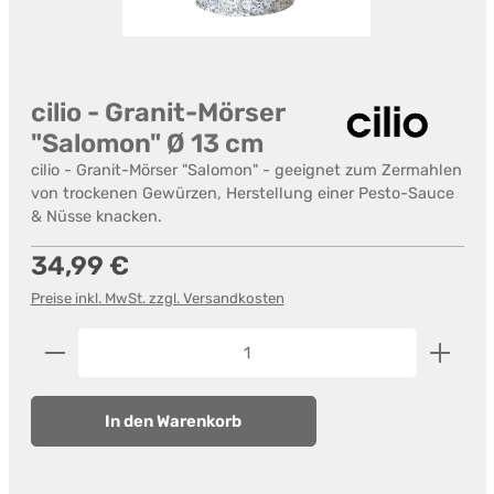
cilio - Granit-Mörser
"Salomon" Ø 13 cm
cilio - Granit-Mörser "Salomon" - geeignet zum Zermahlen
von trockenen Gewürzen, Herstellung einer Pesto-Sauce
& Nüsse knacken.
Regulärer Preis:
34,99 €
Preise inkl. MwSt. zzgl. Versandkosten
Produkt Anzahl: Gib den gewünschten Wert ein od
In den Warenkorb