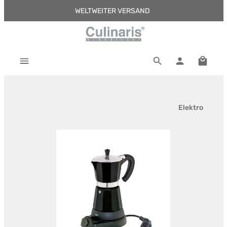
WELTWEITER VERSAND
Zum Hauptinhalt springen
Warenk
Elektro
Bildergalerie überspringen