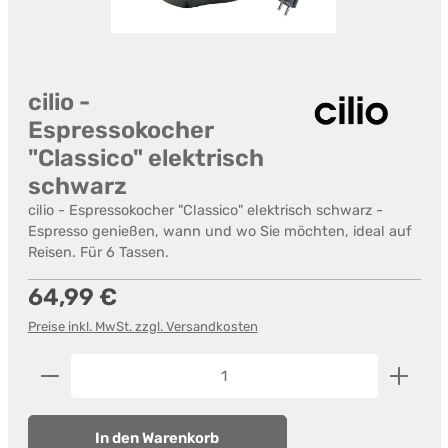
cilio -
Espressokocher
"Classico" elektrisch
schwarz
cilio - Espressokocher "Classico" elektrisch schwarz -
Espresso genießen, wann und wo Sie möchten, ideal auf
Reisen. Für 6 Tassen.
Regulärer Preis:
64,99 €
Preise inkl. MwSt. zzgl. Versandkosten
Produkt Anzahl: Gib den gewünschten Wert ein od
In den Warenkorb