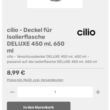
cilio - Deckel für
Isolierflasche
DELUXE 450 ml, 650
ml
cilio - Verschlussdeckel DELUXE 450 ml, 650 ml -
passend auf die Isolierflasche DELUXE 450 ml, 650 ml
Regulärer Preis:
8,99 €
Preise inkl. MwSt. zzgl. Versandkosten
Produkt Anzahl: Gib den gewünschten Wert ein od
In den Warenkorb