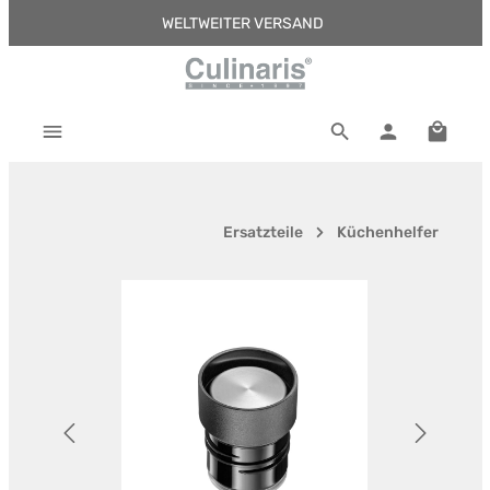
WELTWEITER VERSAND
Zum Hauptinhalt springen
Warenk
Ersatzteile
Küchenhelfer
Bildergalerie überspringen