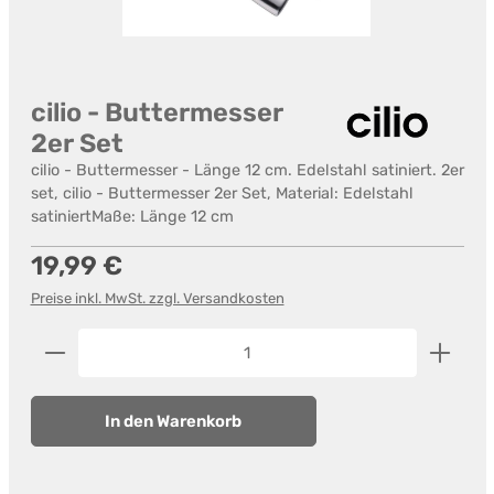
cilio - Buttermesser
2er Set
cilio - Buttermesser - Länge 12 cm. Edelstahl satiniert. 2er
set, cilio - Buttermesser 2er Set, Material: Edelstahl
satiniertMaße: Länge 12 cm
Regulärer Preis:
19,99 €
Preise inkl. MwSt. zzgl. Versandkosten
Produkt Anzahl: Gib den gewünschten Wert ein od
In den Warenkorb