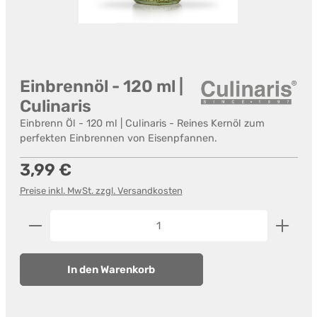
Einbrennöl - 120 ml |
Culinaris
Einbrenn Öl - 120 ml | Culinaris - Reines Kernöl zum
perfekten Einbrennen von Eisenpfannen.
Regulärer Preis:
3,99 €
Preise inkl. MwSt. zzgl. Versandkosten
Produkt Anzahl: Gib den gewünschten Wert ein od
In den Warenkorb