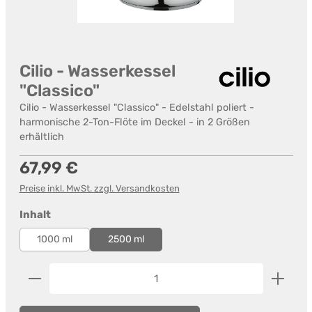
Cilio - Wasserkessel
"Classico"
Cilio - Wasserkessel "Classico" - Edelstahl poliert -
harmonische 2-Ton-Flöte im Deckel - in 2 Größen
erhältlich
Regulärer Preis:
67,99 €
Preise inkl. MwSt. zzgl. Versandkosten
auswählen
Inhalt
1000 ml
2500 ml
Produkt Anzahl: Gib den gewünschten Wert ein od