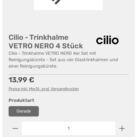
Cilio - Trinkhalme
VETRO NERO 4 Stück
Cilio - Trinkhalme VETRO NERO 4er Set mit
Reinigungsbürste - Set aus vier Glastrinkhalmen und
einer Reinigungsbürste.
Regulärer Preis:
13,99 €
Preise inkl. MwSt. zzgl. Versandkosten
auswählen
Produktart
Gerade
Produkt Anzahl: Gib den gewünschten Wert ein od