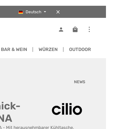
Deutsch
Warenkorb enthält 0 Pos
BAR & WEIN
WÜRZEN
OUTDOOR
ERSATZTEI
NEWS
nick-
INA
NA - Mit herausnehmbarer Kühltasche.