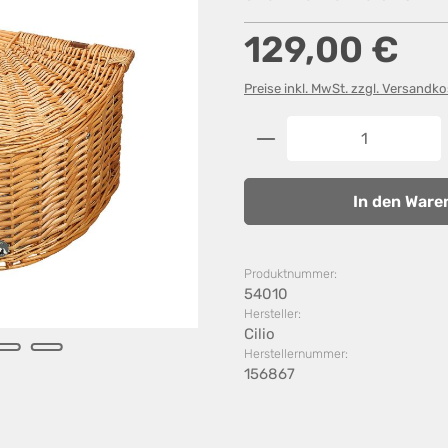
Regulärer Preis:
129,00 €
Preise inkl. MwSt. zzgl. Versandk
Produkt Anzahl: G
In den Ware
Produktnummer:
54010
Hersteller:
Cilio
Herstellernummer:
156867