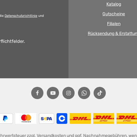
Katalog
Gutscheine
die
Datenschutzrichtlinie
und
Filialen
Rücksendung & Erstattu
flichtfelder.
Mehrwertsteuer zzgl.
Versandkosten
und ggf. Nachnahmegebühren, wenn