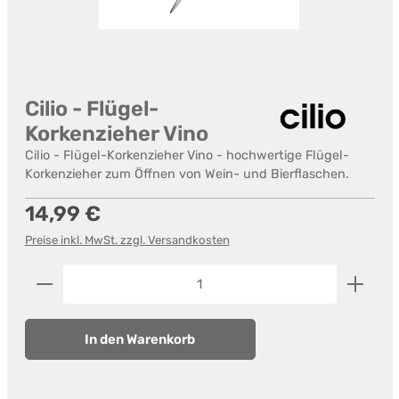
Cilio - Flügel-
Korkenzieher Vino
Cilio - Flügel-Korkenzieher Vino - hochwertige Flügel-
Korkenzieher zum Öffnen von Wein- und Bierflaschen.
Regulärer Preis:
14,99 €
Preise inkl. MwSt. zzgl. Versandkosten
Produkt Anzahl: Gib den gewünschten Wert ein od
In den Warenkorb