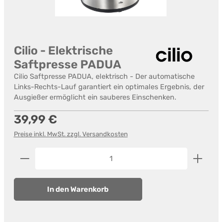
Cilio - Elektrische
Saftpresse PADUA
Cilio Saftpresse PADUA, elektrisch - Der automatische
Links-Rechts-Lauf garantiert ein optimales Ergebnis, der
Ausgießer ermöglicht ein sauberes Einschenken.
Regulärer Preis:
39,99 €
Preise inkl. MwSt. zzgl. Versandkosten
Produkt Anzahl: Gib den gewünschten Wert ein od
In den Warenkorb