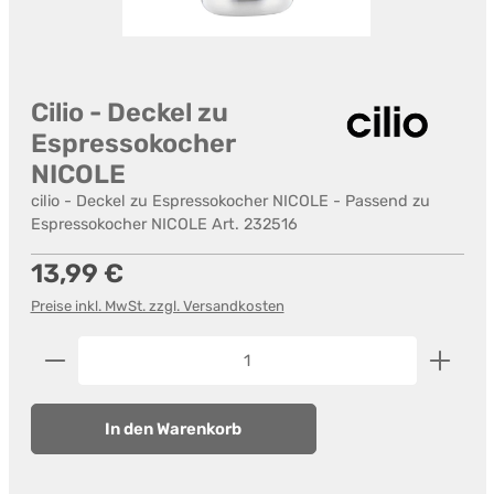
Cilio - Deckel zu
Espressokocher
NICOLE
cilio - Deckel zu Espressokocher NICOLE - Passend zu
Espressokocher NICOLE Art. 232516
Regulärer Preis:
13,99 €
Preise inkl. MwSt. zzgl. Versandkosten
Produkt Anzahl: Gib den gewünschten Wert ein od
In den Warenkorb