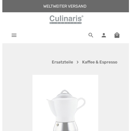
WELTWEITER VERSAND
Zum Hauptinhalt springen
Warenk
Ersatzteile
Kaffee & Espresso
Bildergalerie überspringen