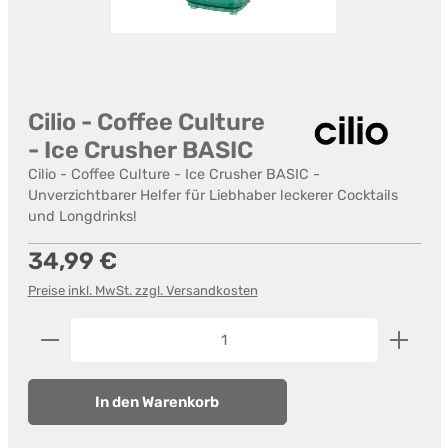
Cilio - Coffee Culture
- Ice Crusher BASIC
Cilio - Coffee Culture - Ice Crusher BASIC -
Unverzichtbarer Helfer für Liebhaber leckerer Cocktails
und Longdrinks!
Regulärer Preis:
34,99 €
Preise inkl. MwSt. zzgl. Versandkosten
Produkt Anzahl: Gib den gewünschten Wert ein od
In den Warenkorb