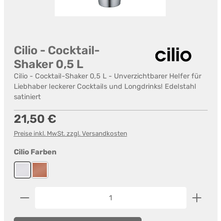
Cilio - Cocktail-
Shaker 0,5 L
Cilio - Cocktail-Shaker 0,5 L - Unverzichtbarer Helfer für
Liebhaber leckerer Cocktails und Longdrinks! Edelstahl
satiniert
Regulärer Preis:
21,50 €
Preise inkl. MwSt. zzgl. Versandkosten
auswählen
Cilio Farben
Edelstahl
Kupfer
Produkt Anzahl: Gib den gewünschten Wert ein od