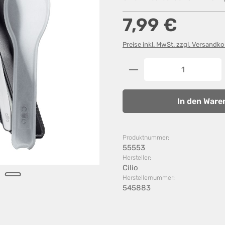
Regulärer Preis:
7,99 €
Preise inkl. MwSt. zzgl. Versandk
Produkt Anzahl: G
In den Ware
Produktnummer:
55553
Hersteller:
Cilio
Herstellernummer:
545883