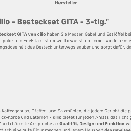
Hersteller
io - Besteckset GITA - 3-tlg."
eckset GITA von cilio
haben Sie Messer, Gabel und Esslöffel be
us poliertem Edelstahl ist umweltbewusst, da immer wieder eins
gsdose hält das Besteck unterwegs sauber und sorgt dafür, dass 
Kaffeegenuss, Pfeffer- und Salzmühlen, die jedem Gericht die p
nick-Körbe und Laternen -
cilio
bietet für jeden Anlass das richt
Durch höchste Ansprüche an
Qualität, Design und Funktion
we
optisch eine gute Figur machen und jedem Haushalt
das gewisse