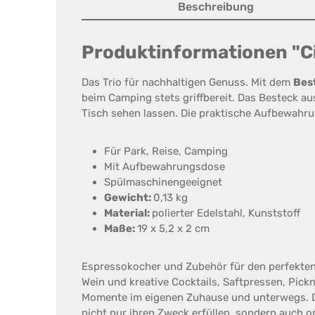
Beschreibung
Produktinformationen "Cil
Das Trio für nachhaltigen Genuss. Mit dem
Best
beim Camping stets griffbereit. Das Besteck a
Tisch sehen lassen. Die praktische Aufbewahrun
Für Park, Reise, Camping
Mit Aufbewahrungsdose
Spülmaschinengeeignet
Gewicht:
0,13 kg
Material:
polierter Edelstahl, Kunststoff
Maße:
19 x 5,2 x 2 cm
Espressokocher und Zubehör für den perfekten 
Wein und kreative Cocktails, Saftpressen, Pick
Momente im eigenen Zuhause und unterwegs. 
nicht nur ihren Zweck erfüllen, sondern auch 