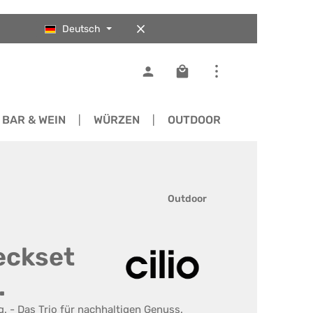
Deutsch
Warenkorb enthält 0 Pos
BAR & WEIN
WÜRZEN
OUTDOOR
ERSATZTEI
Outdoor
teckset
.
lg. - Das Trio für nachhaltigen Genuss.