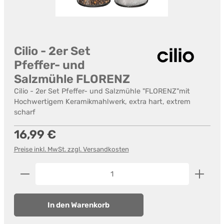
Cilio - 2er Set
Pfeffer- und
Salzmühle FLORENZ
Cilio - 2er Set Pfeffer- und Salzmühle "FLORENZ"mit
Hochwertigem Keramikmahlwerk, extra hart, extrem
scharf
Regulärer Preis:
16,99 €
Preise inkl. MwSt. zzgl. Versandkosten
Produkt Anzahl: Gib den gewünschten Wert ein od
In den Warenkorb